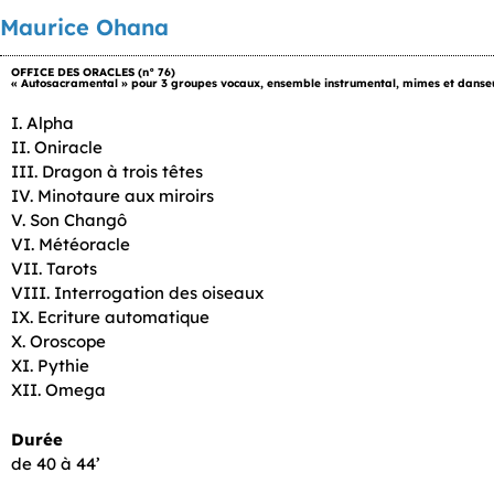
Maurice Ohana
OFFICE DES ORACLES (n° 76)
« Autosacramental » pour 3 groupes vocaux, ensemble instrumental, mimes et danse
I. Alpha
II. Oniracle
III. Dragon à trois têtes
IV. Minotaure aux miroirs
V. Son Changô
VI. Météoracle
VII. Tarots
VIII. Interrogation des oiseaux
IX. Ecriture automatique
X. Oroscope
XI. Pythie
XII. Omega
Durée
de 40 à 44’