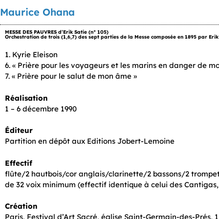
Maurice Ohana
MESSE DES PAUVRES d’Erik Satie (n° 105)
Orchestration de trois (1,6,7) des sept parties de la Messe composée en 1895 par Eri
1. Kyrie Eleison
6. « Prière pour les voyageurs et les marins en danger de mo
7. « Prière pour le salut de mon âme »
Réalisation
1 – 6 décembre 1990
Éditeur
Partition en dépôt aux Editions Jobert-Lemoine
Effectif
flûte/2 hautbois/cor anglais/clarinette/2 bassons/2 trom
de 32 voix minimum (effectif identique à celui des Cantigas, 
Création
Paris, Festival d’Art Sacré, église Saint-Germain-des-Prés,