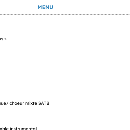
MENU
us »
rgue/ choeur mixte SATB
mble instrumental,