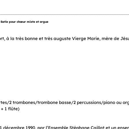
k Satie pour chœur mixte et orgue
rt, à la très bonne et très auguste Vierge Marie, mère de Jés
pettes/2 trombones/trombone basse/2 percussions/piano ou o
+ 1 flûte)
 11 décembre 1990, par l’Ensemble Stéphane Caillat et un ense