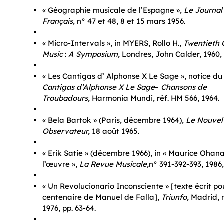
« Géographie musicale de l’Espagne »,
Le Journal
Français
, n° 47 et 48, 8 et 15 mars 1956.
« Micro-Intervals », in MYERS, Rollo H.,
Twentieth 
Music
:
A Symposium,
Londres, John Calder, 1960, 
« Les Cantigas d’ Alphonse X Le Sage », notice d
Cantigas d’Alphonse X Le Sage
–
Chansons de
Troubadours,
Harmonia Mundi, réf. HM 566, 1964.
« Bela Bartok » (Paris, décembre 1964),
Le Nouvel
Observateur,
18 août 1965.
« Erik Satie » (décembre 1966), in « Maurice Ohana
l’œuvre »,
La Revue Musicale,
n° 391-392-393, 1986,
« Un Revolucionario Inconsciente » [texte écrit po
centenaire de Manuel de Falla],
Triunfo,
Madrid, 
1976, pp. 63-64.