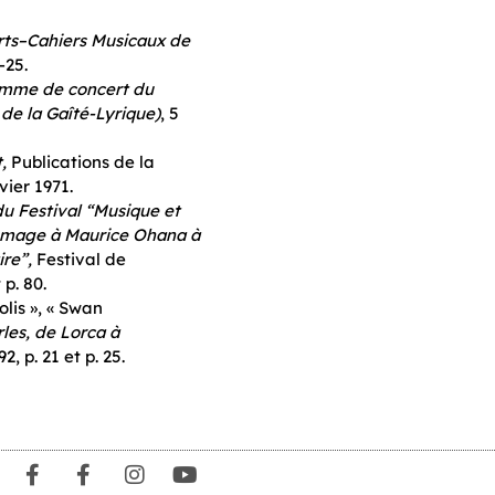
ts–Cahiers Musicaux de
-25.
mme de concert du
de la Gaîté-Lyrique)
, 5
,
Publications de la
vier 1971.
 Festival “Musique et
mmage à Maurice Ohana à
re”,
Festival de
 p. 80.
olis », « Swan
les, de Lorca à
, p. 21 et p. 25.