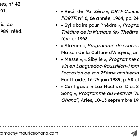
es,
n° 42
201.
« Récit de l’An Zéro »,
ORTF Concer
l’ORTF,
n° 6, 6e année, 1964, pp. 24
ic,
Le
« Syllabaire pour Phèdre »,
Progra
1989, rééd.
Théâtre de la Musique (ex Théâtre 
février 1968.
« Stream »,
Programme de concert
Maison de la Culture d’Angers, jan
« Messe », « Sibylle »,
Programme du
vin en Languedoc-Roussillon–Ho
l’occasion de son 75ème anniversai
Fontfroide, 16-25 juin 1989, p. 58 et
« Cantigas », « Lux Noctis et Dies S
Song »,
Programme du Festival “Ar
Ohana”,
Arles, 10-13 septembre 1992
contact@mauriceohana.com