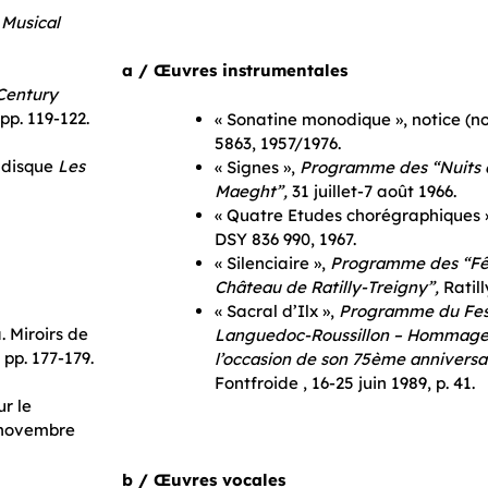
 Musical
a / Œuvres instrumentales
Century
pp. 119-122.
« Sonatine monodique », notice (n
5863, 1957/1976.
u disque
Les
« Signes »,
Programme des “Nuits 
Maeght”,
31 juillet-7 août 1966.
« Quatre Etudes chorégraphiques »,
DSY 836 990, 1967.
« Silenciaire »,
Programme des “Fêt
Château de Ratilly-Treigny”,
Ratill
« Sacral d’Ilx »,
Programme du Fest
. Miroirs de
Languedoc-Roussillon – Hommage
 pp. 177-179.
l’occasion de son 75ème anniversai
Fontfroide , 16-25 juin 1989, p. 41.
ur le
novembre
b / Œuvres vocales